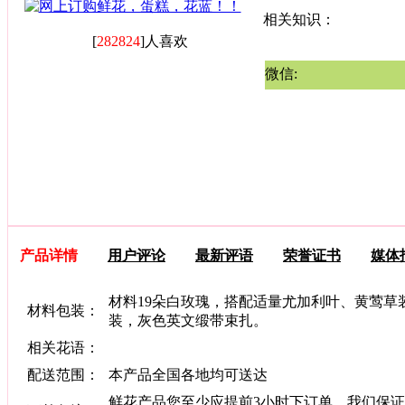
相关知识：
[
282824
]人喜欢
微信:
产品详情
用户评论
最新评语
荣誉证书
媒体
材料19朵白玫瑰，搭配适量尤加利叶、黄莺草
材料包装：
装，灰色英文缎带束扎。
相关花语：
配送范围：
本产品全国各地均可送达
鲜花产品您至少应提前3小时下订单，我们保证