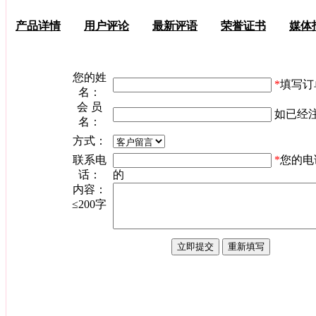
产品详情
用户评论
最新评语
荣誉证书
媒体
您的姓
*
填写订
名：
会 员
如已经
名：
方式：
联系电
*
您的电
话：
的
内容：
≤200字