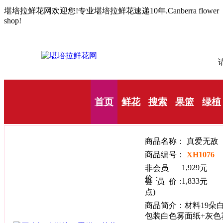
堪培拉鲜花网欢迎您!专业堪培拉鲜花速递10年.Canberra flower
shop!
请
首页
鲜花
搜索
果篮
绿植
商品名称： 
商品编号：
XH1076
1,929
非会员
价：
1,833
会 员 价：
点)
商品简介：材料19朵
包装白色雾面纸+灰色