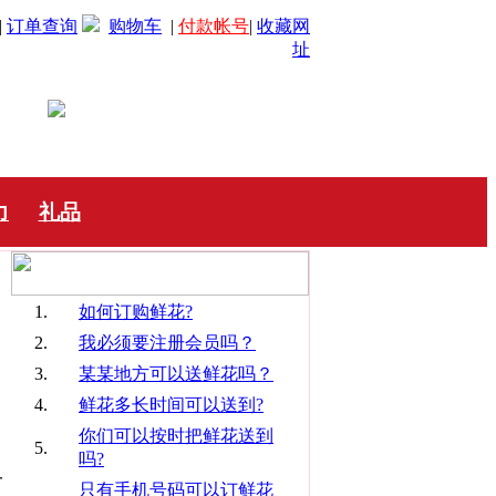
|
订单查询
购物车
|
付款帐号
|
收藏网
址
力
礼品
1.
如何订购鲜花?
2.
我必须要注册会员吗？
3.
某某地方可以送鲜花吗？
返
4.
鲜花多长时间可以送到?
你们可以按时把鲜花送到
5.
吗?
一
只有手机号码可以订鲜花