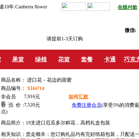
anberra flower
在线付款
微信:
请提前1-3天订购
索
果篮
绿植
花篮
套餐
卡通
巧克
商品名称： 进口花－花边的甜蜜
商品编号：
XH4714
7,916
非会员
元
如何汇款
价：
7,520
会 员 价：
元
免费注册会员
(享受5%的消费
点)
商品简介：19支进口厄瓜多尔鲜花，高档礼盒包装
相关知识：货走顺丰；您订购礼品均有完好纸箱包装，只配送