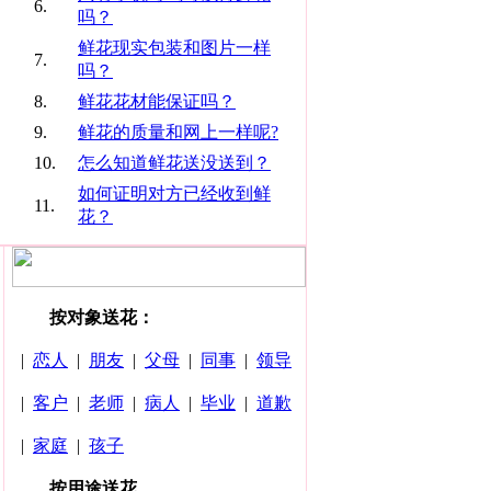
6.
吗？
鲜花现实包装和图片一样
7.
吗？
8.
鲜花花材能保证吗？
9.
鲜花的质量和网上一样呢?
10.
怎么知道鲜花送没送到？
如何证明对方已经收到鲜
11.
花？
按对象送花：
|
恋人
|
朋友
|
父母
|
同事
|
领导
|
客户
|
老师
|
病人
|
毕业
|
道歉
|
家庭
|
孩子
按用途送花