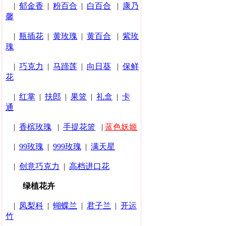
|
郁金香
|
粉百合
|
白百合
|
康乃
馨
|
瓶插花
|
黄玫瑰
|
黄百合
|
紫玫
瑰
|
巧克力
|
马蹄莲
|
向日葵
|
保鲜
花
|
红掌
|
扶郎
|
果篮
|
礼盒
|
卡
通
|
香槟玫瑰
|
手提花篮
|
蓝色妖姬
|
99玫瑰
|
999玫瑰
|
满天星
|
创意巧克力
|
高档进口花
绿植花卉
|
凤梨科
|
蝴蝶兰
|
君子兰
|
开运
竹