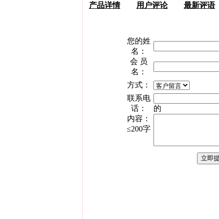
产品详情
用户评论
最新评语
您的姓
名：
会 员
名：
方式：
联系电
话：
的
内容：
≤200字