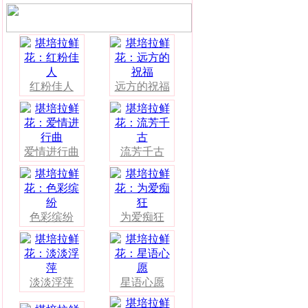
红粉佳人
远方的祝福
爱情进行曲
流芳千古
色彩缤纷
为爱痴狂
淡淡浮萍
星语心愿