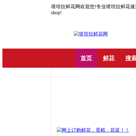
堪培拉鲜花网欢迎您!专业堪培拉鲜花速递10年.C
shop!
首页
鲜花
搜