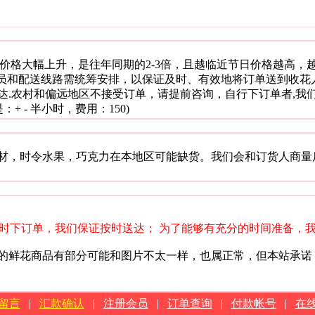
间花材价格大幅上升，是往年同期的2-3倍，且越临近节日价格越高
人员和配送线路需统筹安排，以保证及时、有效地将订单送到收花
达.农村和偏远地区不接受订单，请提前咨询，自行下订单者,我
 - 半小时，费用：150)
材，时令水果，巧克力在本地区可能缺货。我们会和订货人商量
小时下订单，我们保证按时送达； 为了能够有充分的时间准备，
的鲜花商品有部分可能和图片不太一样，也属正常，但本站承诺
留言
|
汇款确认
|
注册会员
|
订单查询
|
付款帐号
|
在