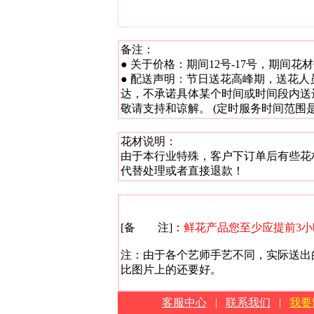
备注：
● 关于价格：期间12号-17号，期
● 配送声明：节日送花高峰期，送花
达，不承诺具体某个时间或时间段内送
敬请支持和谅解。 (定时服务时间范围是：+
花材说明：
由于本行业特殊，客户下订单后有些花
代替处理或者直接退款！
[备 注]：
鲜花产品您至少应提前3
注：由于各个艺师手艺不同，实际送出
比图片上的还要好。
客服中心
|
联系我们
|
我要