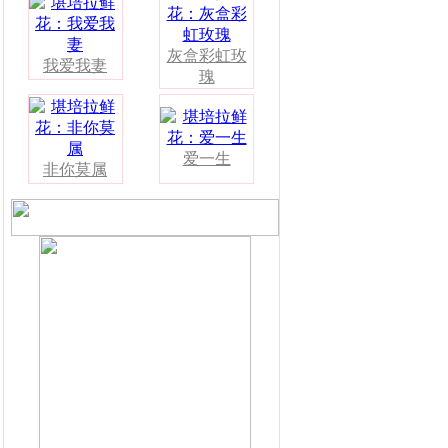
灰盒彩虹玫
我爱我妻
瑰
爱一生
非你莫属