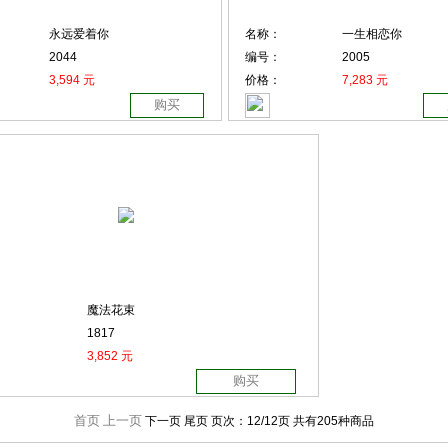
永远爱着你
名称：
一生相恋你
2044
编号：
2005
3,594 元
价格：
7,283 元
购买
魔法花束
1817
3,852 元
购买
首页
上一页
下一页 尾页
页次：
12
/12页
共有205种商品