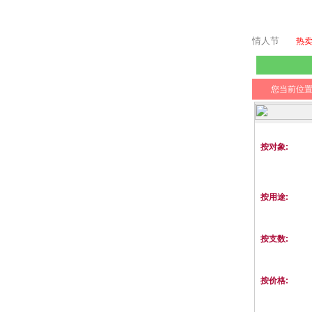
情人节
热
您当前位
按对象:
按用途:
按支数:
按价格: