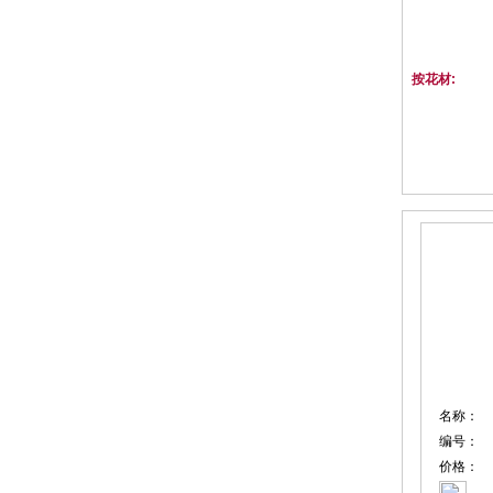
按花材:
名称：
编号：
价格：