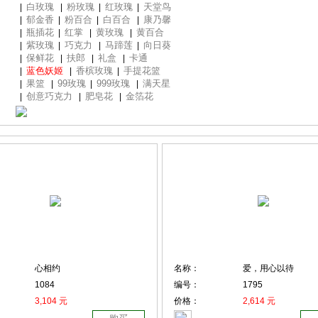
白玫瑰
粉玫瑰
红玫瑰
天堂鸟
|
|
|
|
郁金香
粉百合
白百合
康乃馨
|
|
|
|
瓶插花
红掌
黄玫瑰
黄百合
|
|
|
|
紫玫瑰
巧克力
马蹄莲
向日葵
|
|
|
|
保鲜花
扶郎
礼盒
卡通
|
|
|
|
蓝色妖姬
香槟玫瑰
手提花篮
|
|
|
果篮
99玫瑰
999玫瑰
满天星
|
|
|
|
创意巧克力
肥皂花
金箔花
|
|
|
心相约
名称：
爱，用心以待
1084
编号：
1795
3,104 元
价格：
2,614 元