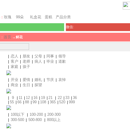
堪培拉鲜花网
玫瑰
99朵
礼盒花
蛋糕
产品分类
卖：
微信:
首页
置：
→
鲜花
恋人
朋友
父母
同事
领导
|
|
|
|
|
客户
老师
病人
毕业
道歉
|
|
|
|
|
家庭
孩子
|
|
开业
爱情
婚礼
节庆
哀悼
|
|
|
|
|
商业
生日
探望
|
|
|
9
11
12
16
19
21
22
33
36
|
|
|
|
|
|
|
|
|
55
66
88
99
108
365
520
999
|
|
|
|
|
|
|
|
100以下
100-200
200-300
|
|
|
300-500
500-800
800以上
|
|
|