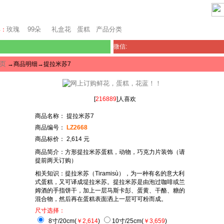
堪培拉鲜花网
玫瑰
99朵
礼盒花
蛋糕
产品分类
卖：
微信:
页
→商品明细→提拉米苏7
[
216889
]人喜欢
商品名称： 提拉米苏7
商品编号：
LZ2668
商品标价： 2,614 元
商品简介：方形提拉米苏蛋糕，动物，巧克力片装饰（请
提前两天订购）
相关知识：提拉米苏（Tiramisù），为一种有名的意大利
式蛋糕，又可译成堤拉米苏。提拉米苏是由泡过咖啡或兰
姆酒的手指饼干，加上一层马斯卡彭、蛋黄、干酪、糖的
混合物，然后再在蛋糕表面洒上一层可可粉而成。
尺寸选择：
8寸/20cm(
￥2,614
)
10寸/25cm(
￥3,659
)