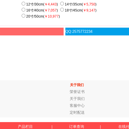
12寸/30cm(
￥4,443
)
14寸/35cm(
￥5,750
)
16寸/40cm(
￥7,057
)
18寸/45cm(
￥9,147
)
20寸/50cm(
￥10,977
)
服
QQ:2575772234
关于我们
荣誉证书
关于我们
客服中心
定时配送
产品栏目
订单查询
在线
|
|