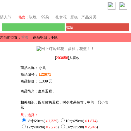
堪培拉鲜花网
情人节
玫瑰
99朵
礼盒花
蛋糕
产品分类
热卖：
微信:
首页
您当前位置：
→商品明细→小鼠
[
203658
]人喜欢
商品名称： 小鼠
商品编号：
LZ2671
商品标价： 1,339 元
商品简介：生肖蛋糕，
相关知识：圆形鲜奶蛋糕，时令水果装饰，中间一只小老
鼠
尺寸选择：
8寸/20cm(
￥1,339
)
10寸/25cm(
￥1,874
)
12寸/30cm(
￥2,276
)
14寸/35cm(
￥2,945
)