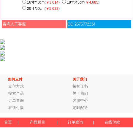
16寸/40cm(
￥3,614
)
18寸/45cm(
￥4,685
)
20寸/50cm(
￥5,622
)
咨询人工客服
QQ:2575772234
如何支付
关于我们
支付方式
荣誉证书
搜索产品
关于我们
订单查询
客服中心
在线付款
定时配送
首页
产品栏目
订单查询
在线付款
|
|
|