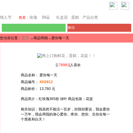
堪培拉鲜花网
情人节
玫瑰
99朵
礼盒花
蛋糕
产品分类
热卖：
微信:
首页
您当前位置：
→商品明细→爱你每一天
[
178991
]人喜欢
商品名称： 爱你每一天
商品编号：
XH2812
商品标价： 13,760 元
商品简介：红玫瑰365枝 绿叶 商品包装：花篮
相关知识：我虽然不能活一百岁，但我却要说，我会爱你
一万年，我会用我的身心爱你、疼你、想你、念你在每一
个黑夜和白天！