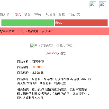
堪培拉鲜花网
情人节
玫瑰
99朵
礼盒花
蛋糕
产品分类
热卖：
微信:
首页
您当前位置：
→商品明细→芬芳季节
[
144753
]人喜欢
商品名称： 芬芳季节
商品编号：
XH2856
商品标价： 2,398 元
商品简介：粉色多头百合2枝 粉玫瑰20枝 各色康乃馨20枝
满天星 黄莺 绿叶 商品包装：精美花篮
相关知识：宽大的绿叶组配粉红的花朵，色彩丰富而艳
丽，细长的剑叶榀丝环绕，在稳重的造型中突出其变化，
而引人遐想往夕岁月。