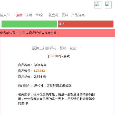
堪培拉鲜花网
情人节
玫瑰
99朵
礼盒花
蛋糕
产品分类
热卖：
微信:
首页
您当前位置：
→商品明细→福禄寿喜
[
130282
]人喜欢
商品名称： 福禄寿喜
商品编号：
LZ3343
商品标价： 2,854 元
商品简介：10+6寸，方形鲜奶水果蛋糕
相关知识：你用优美的年轮，编成一册散发油墨清香的日
历，年年我都会在日历的这一天上，用深情的想念祝福您
的生日!