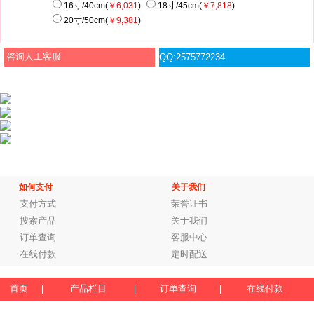
16寸/40cm(
￥6,031
)
18寸/45cm(
￥7,818
)
20寸/50cm(
￥9,381
)
咨询人工客服
QQ:2575772234
如何支付
关于我们
支付方式
荣誉证书
搜索产品
关于我们
订单查询
客服中心
在线付款
定时配送
首页
产品栏目
订单查询
在线付款
|
|
|