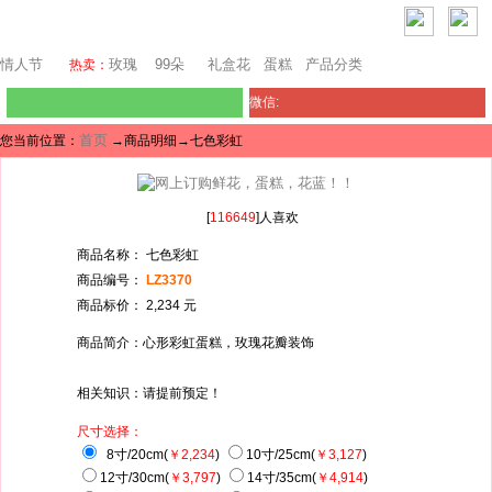
堪培拉鲜花网
情人节
玫瑰
99朵
礼盒花
蛋糕
产品分类
热卖：
微信:
首页
您当前位置：
→商品明细→七色彩虹
[
116649
]人喜欢
商品名称： 七色彩虹
商品编号：
LZ3370
商品标价： 2,234 元
商品简介：心形彩虹蛋糕，玫瑰花瓣装饰
相关知识：请提前预定！
尺寸选择：
8寸/20cm(
￥2,234
)
10寸/25cm(
￥3,127
)
12寸/30cm(
￥3,797
)
14寸/35cm(
￥4,914
)