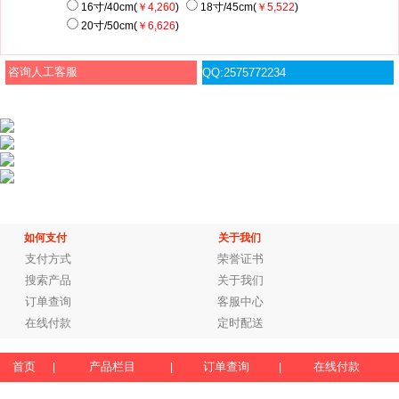
16寸/40cm(
￥4,260
)
18寸/45cm(
￥5,522
)
20寸/50cm(
￥6,626
)
咨询人工客服
QQ:2575772234
如何支付
关于我们
支付方式
荣誉证书
搜索产品
关于我们
订单查询
客服中心
在线付款
定时配送
首页
产品栏目
订单查询
在线付款
|
|
|