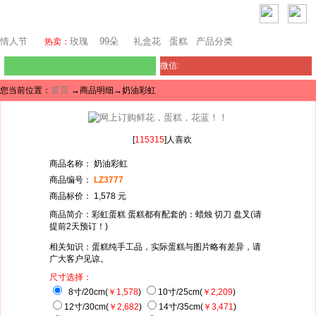
堪培拉鲜花网
情人节
玫瑰
99朵
礼盒花
蛋糕
产品分类
热卖：
微信:
首页
您当前位置：
→商品明细→奶油彩虹
[
115315
]人喜欢
商品名称： 奶油彩虹
商品编号：
LZ3777
商品标价： 1,578 元
商品简介：彩虹蛋糕 蛋糕都有配套的：蜡烛 切刀 盘叉(请
提前2天预订！)
相关知识：蛋糕纯手工品，实际蛋糕与图片略有差异，请
广大客户见谅。
尺寸选择：
8寸/20cm(
￥1,578
)
10寸/25cm(
￥2,209
)
12寸/30cm(
￥2,682
)
14寸/35cm(
￥3,471
)