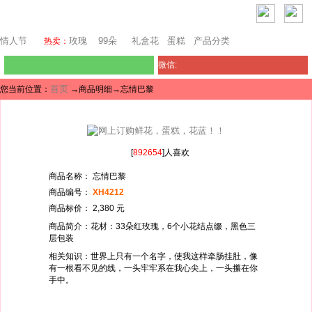
堪培拉鲜花网
情人节
玫瑰
99朵
礼盒花
蛋糕
产品分类
热卖：
微信:
首页
您当前位置：
→商品明细→忘情巴黎
[
892654
]人喜欢
商品名称： 忘情巴黎
商品编号：
XH4212
商品标价： 2,380 元
商品简介：花材：33朵红玫瑰，6个小花结点缀，黑色三
层包装
相关知识：世界上只有一个名字，使我这样牵肠挂肚，像
有一根看不见的线，一头牢牢系在我心尖上，一头攥在你
手中。