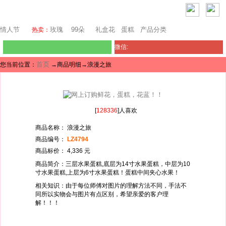
堪培拉鲜花网
情人节
玫瑰
99朵
礼盒花
蛋糕
产品分类
热卖：
微信:
首页
您当前位置：
→商品明细→浪漫之旅
[
128336
]人喜欢
商品名称： 浪漫之旅
商品编号：
LZ4794
商品标价： 4,336 元
商品简介：三层水果蛋糕,底层为14寸水果蛋糕，中层为10
寸水果蛋糕,上层为6寸水果蛋糕！蛋糕中间夹心水果！
相关知识：由于每位师傅对图片的理解方法不同，手法不
同所以实物会与图片有点区别，希望亲爱的客户理
解！！！