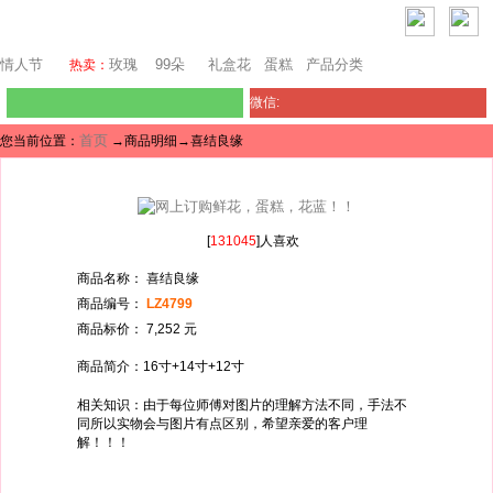
堪培拉鲜花网
情人节
玫瑰
99朵
礼盒花
蛋糕
产品分类
热卖：
微信:
首页
您当前位置：
→商品明细→喜结良缘
[
131045
]人喜欢
商品名称： 喜结良缘
商品编号：
LZ4799
商品标价： 7,252 元
商品简介：16寸+14寸+12寸
相关知识：由于每位师傅对图片的理解方法不同，手法不
同所以实物会与图片有点区别，希望亲爱的客户理
解！！！