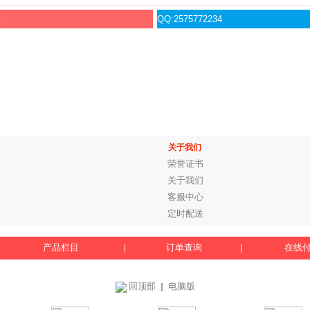
服
QQ:2575772234
关于我们
荣誉证书
关于我们
客服中心
定时配送
产品栏目
订单查询
在线
|
|
回顶部
电脑版
｜