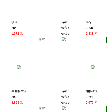
承诺
名称：
眷恋
2840
编号：
2898
1,972 元
价格：
1,338 元
购买
美丽的生活
名称：
相伴永久
2923
编号：
3864
8,823 元
价格：
2,676 元
购买