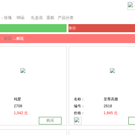
堪培拉鲜花网
玫瑰
99朵
礼盒花
蛋糕
产品分类
卖：
微信:
首页
置：
→
鲜花
纯爱
名称：
至尊高雅
2708
编号：
2618
1,042 元
价格：
1,845 元
购买