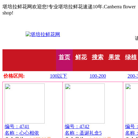
堪培拉鲜花网欢迎您!专业堪培拉鲜花速递10年.Canberra flower
shop!
请
首页
鲜花
搜索
果篮
绿植
价格区间:
100以下
100-200
200-
编号：4741
编号：4742
编号：
名称：心心相依
名称：圣诞礼盒5
名称