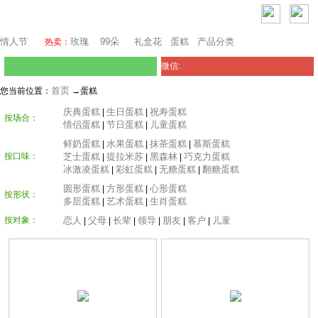
堪培拉鲜花网
情人节
玫瑰
99朵
礼盒花
蛋糕
产品分类
热卖：
微信:
首页
您当前位置：
→蛋糕
庆典蛋糕
生日蛋糕
祝寿蛋糕
|
|
按场合：
情侣蛋糕
节日蛋糕
儿童蛋糕
|
|
鲜奶蛋糕
水果蛋糕
抹茶蛋糕
慕斯蛋糕
|
|
|
按口味：
芝士蛋糕
提拉米苏
黑森林
巧克力蛋糕
|
|
|
冰激凌蛋糕
彩虹蛋糕
无糖蛋糕
翻糖蛋糕
|
|
|
圆形蛋糕
方形蛋糕
心形蛋糕
|
|
按形状：
多层蛋糕
艺术蛋糕
生肖蛋糕
|
|
按对象：
恋人
父母
长辈
领导
朋友
客户
儿童
|
|
|
|
|
|