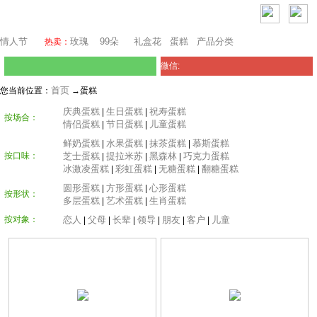
堪培拉鲜花网
情人节
玫瑰
99朵
礼盒花
蛋糕
产品分类
热卖：
微信:
首页
您当前位置：
→蛋糕
庆典蛋糕
生日蛋糕
祝寿蛋糕
|
|
按场合：
情侣蛋糕
节日蛋糕
儿童蛋糕
|
|
鲜奶蛋糕
水果蛋糕
抹茶蛋糕
慕斯蛋糕
|
|
|
按口味：
芝士蛋糕
提拉米苏
黑森林
巧克力蛋糕
|
|
|
冰激凌蛋糕
彩虹蛋糕
无糖蛋糕
翻糖蛋糕
|
|
|
圆形蛋糕
方形蛋糕
心形蛋糕
|
|
按形状：
多层蛋糕
艺术蛋糕
生肖蛋糕
|
|
按对象：
恋人
父母
长辈
领导
朋友
客户
儿童
|
|
|
|
|
|