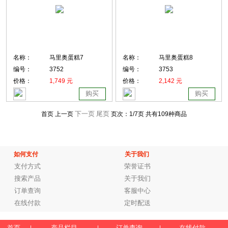
名称：
马里奥蛋糕7
名称：
马里奥蛋糕8
编号：
3752
编号：
3753
价格：
1,749 元
价格：
2,142 元
购买
购买
下一页
尾页
首页 上一页
页次：
1
/7页
共有109种商品
如何支付
关于我们
支付方式
荣誉证书
搜索产品
关于我们
订单查询
客服中心
在线付款
定时配送
首页
产品栏目
订单查询
在线付款