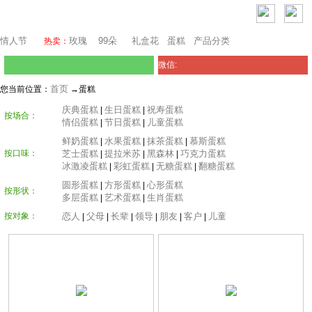
堪培拉鲜花网
情人节
玫瑰
99朵
礼盒花
蛋糕
产品分类
热卖：
微信:
首页
您当前位置：
→蛋糕
庆典蛋糕
生日蛋糕
祝寿蛋糕
|
|
按场合：
情侣蛋糕
节日蛋糕
儿童蛋糕
|
|
鲜奶蛋糕
水果蛋糕
抹茶蛋糕
慕斯蛋糕
|
|
|
按口味：
芝士蛋糕
提拉米苏
黑森林
巧克力蛋糕
|
|
|
冰激凌蛋糕
彩虹蛋糕
无糖蛋糕
翻糖蛋糕
|
|
|
圆形蛋糕
方形蛋糕
心形蛋糕
|
|
按形状：
多层蛋糕
艺术蛋糕
生肖蛋糕
|
|
按对象：
恋人
父母
长辈
领导
朋友
客户
儿童
|
|
|
|
|
|